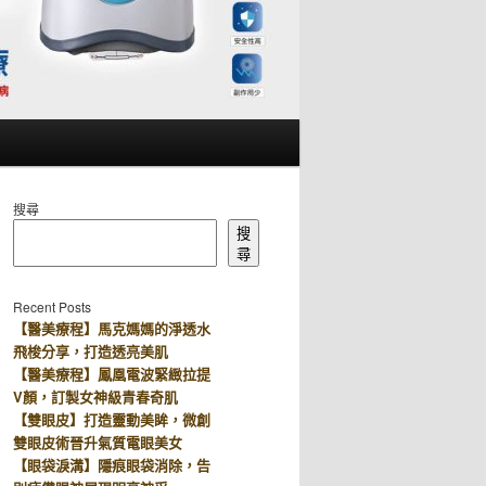
搜尋
搜
尋
Recent Posts
【醫美療程】馬克媽媽的淨透水
飛梭分享，打造透亮美肌
【醫美療程】鳳凰電波緊緻拉提
V顏，訂製女神級青春奇肌
【雙眼皮】打造靈動美眸，微創
雙眼皮術晉升氣質電眼美女
【眼袋淚溝】隱痕眼袋消除，告