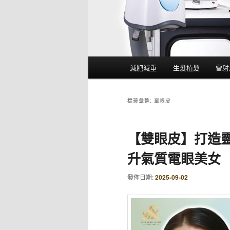
主
減肥減重
生髮植髮
雷射
要
選
單
標籤彙整:
單眼皮
【雙眼皮】打造
升氣質電眼美女
發佈日期:
2025-09-02