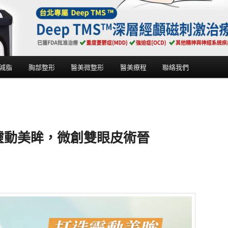
減脂
胸部整形
醫美微整形
醫美療程
聯絡我們
靈動美眸，微創雙眼皮術晉