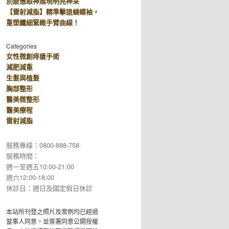
別疲憊眼神展現明亮神采
【雷射減脂】精準擊退蝴蝶袖，
重塑纖細緊緻手臂曲線！
Categories
女性微創痔瘡手術
減肥減重
生髮與植髮
胸部整形
醫美微整形
醫美療程
雷射減脂
服務專線：0800-888-758
服務時間：
週一至週五10:00-21:00
週六12:00-18:00
休診日：週日及國定假日休診
本站所刊登之照片及案例均已經過
當事人同意，並簽署同意公開授權