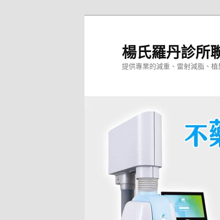
跳
跳
至
至
主
輔
楊氏羅丹診所
要
助
提供專業的減重、雷射減脂、植
內
內
容
容