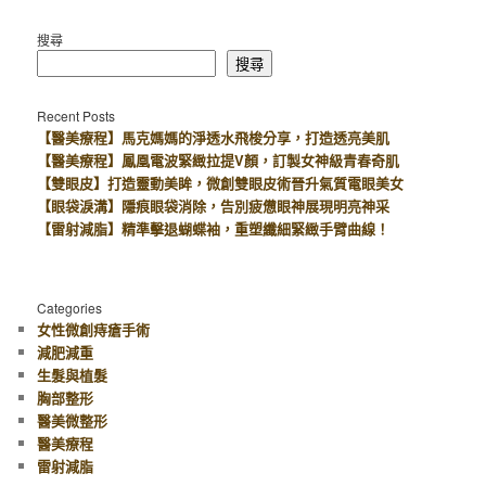
搜尋
搜尋
Recent Posts
【醫美療程】馬克媽媽的淨透水飛梭分享，打造透亮美肌
【醫美療程】鳳凰電波緊緻拉提V顏，訂製女神級青春奇肌
【雙眼皮】打造靈動美眸，微創雙眼皮術晉升氣質電眼美女
【眼袋淚溝】隱痕眼袋消除，告別疲憊眼神展現明亮神采
【雷射減脂】精準擊退蝴蝶袖，重塑纖細緊緻手臂曲線！
Categories
女性微創痔瘡手術
減肥減重
生髮與植髮
胸部整形
醫美微整形
醫美療程
雷射減脂