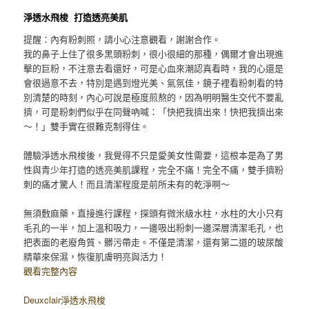
淨透水飛梭 打造透亮美肌
提醒：內有粉刺照，請小心注意觀看，謝謝合作。
我的鼻子上住了很多黑頭粉刺，很小很細的那種，偶爾才會出現進
擊的巨粉，不注意去看還好，可是心血來潮認真看時，我的心還是
會很過意不去，特別是遇到燈光美、氣氛佳，鏡子裡看粉刺看的特
別清楚的時刻，內心可說是極度煎熬的，因為明明醫生交代不要亂
擠，可是粉刺們似乎在同聲吶喊：「快把我擠出來！快把我擠出來
～！」雙手實在很難克制得住。
體驗淨透水飛梭後，我覺得不只是愛美女性需要，這根本是為了男
性與青少年打造的透亮美肌課程，完全不痛！完全不痛，雙手擠粉
刺的痛才驚人！而且清潔程度是前所未有的乾淨啊～
無須敷麻藥，直接進行課程，探頭有微米級水柱，水柱的大小只有
毛孔的一半，加上溫和吸力，一邊吸出粉刺一邊深層清潔毛孔，也
把表面的老廢角質、髒污帶走。不僅是清潔，還有第二道的玻尿酸
精華來保濕，恢復肌膚明亮與活力！
觀看完整內容
Deuxclair淨透水飛梭