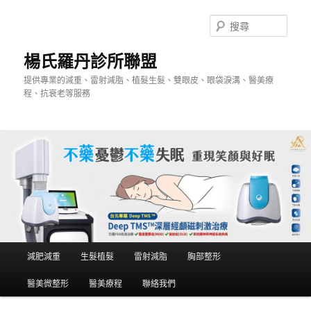
跳
跳
至
至
搜
主
輔
尋
要
助
楊氏羅丹診所聯盟
內
內
提供專業的減重、雷射減脂、植髮生髮、雙眼皮、眼袋淚溝、醫美療
容
容
程、抗衰老等服務
主
減肥減重
生髮植髮
雷射減脂
胸部整形
要
選
醫美微整形
醫美療程
聯絡我們
單