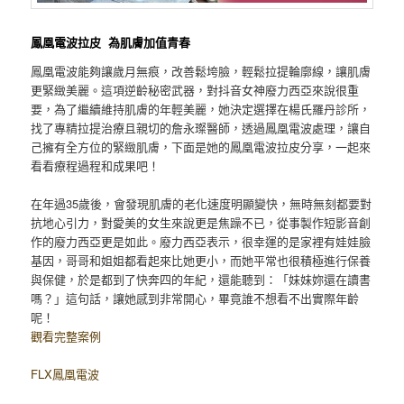
鳳凰電波拉皮 為肌膚加值青春
鳳凰電波能夠讓歲月無痕，改善鬆垮臉，輕鬆拉提輪廓線，讓肌膚
更緊緻美麗。這項逆齡秘密武器，對抖音女神廢力西亞來說很重
要，為了繼續維持肌膚的年輕美麗，她決定選擇在楊氏羅丹診所，
找了專精拉提治療且親切的詹永璨醫師，透過鳳凰電波處理，讓自
己擁有全方位的緊緻肌膚，下面是她的鳳凰電波拉皮分享，一起來
看看療程過程和成果吧！
在年過35歲後，會發現肌膚的老化速度明顯變快，無時無刻都要對
抗地心引力，對愛美的女生來說更是焦躁不已，從事製作短影音創
作的廢力西亞更是如此。廢力西亞表示，很幸運的是家裡有娃娃臉
基因，哥哥和姐姐都看起來比她更小，而她平常也很積極進行保養
與保健，於是都到了快奔四的年紀，還能聽到：「妹妹妳還在讀書
嗎？」這句話，讓她感到非常開心，畢竟誰不想看不出實際年齡
呢！
觀看完整案例
FLX鳳凰電波