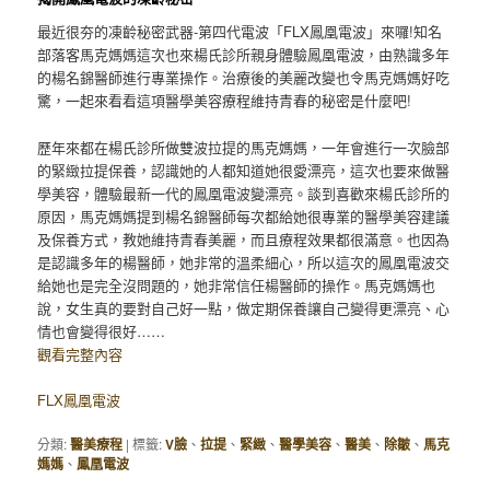
最近很夯的凍齡秘密武器-第四代電波「FLX鳳凰電波」來囉!知名
部落客馬克媽媽這次也來楊氏診所親身體驗鳳凰電波，由熟識多年
的楊名錦醫師進行專業操作。治療後的美麗改變也令馬克媽媽好吃
驚，一起來看看這項醫學美容療程維持青春的秘密是什麼吧!
歷年來都在楊氏診所做雙波拉提的馬克媽媽，一年會進行一次臉部
的緊緻拉提保養，認識她的人都知道她很愛漂亮，這次也要來做醫
學美容，體驗最新一代的鳳凰電波變漂亮。談到喜歡來楊氏診所的
原因，馬克媽媽提到楊名錦醫師每次都給她很專業的醫學美容建議
及保養方式，教她維持青春美麗，而且療程效果都很滿意。也因為
是認識多年的楊醫師，她非常的溫柔細心，所以這次的鳳凰電波交
給她也是完全沒問題的，她非常信任楊醫師的操作。馬克媽媽也
說，女生真的要對自己好一點，做定期保養讓自己變得更漂亮、心
情也會變得很好……
觀看完整內容
FLX鳳凰電波
分類:
醫美療程
|
標籤:
V臉
、
拉提
、
緊緻
、
醫學美容
、
醫美
、
除皺
、
馬克
媽媽
、
鳳凰電波