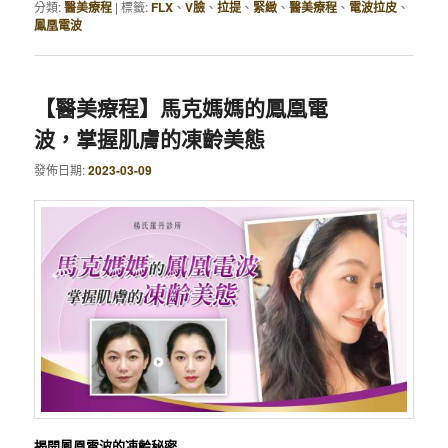
分類:
醫美療程
|
標籤:
FLX
、
V臉
、
拉提
、
緊緻
、
醫美療程
、
電波拉皮
、
鳳凰電波
【醫美療程】馬克媽媽的鳳凰電
波，掌握肌膚的凍齡美態
發佈日期:
2023-03-09
揭開鳳凰電波的凍齡秘密